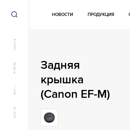
НОВОСТИ
ПРОДУКЦИЯ
opera
Задняя
FíRIN
крышка
atx-i
(Canon EF-M)
atx-m