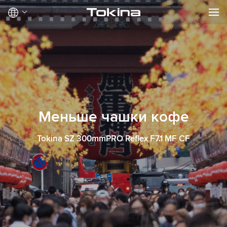
Меньше чашки кофе
Tokina SZ 300mmPRO Reflex F7.1 MF CF